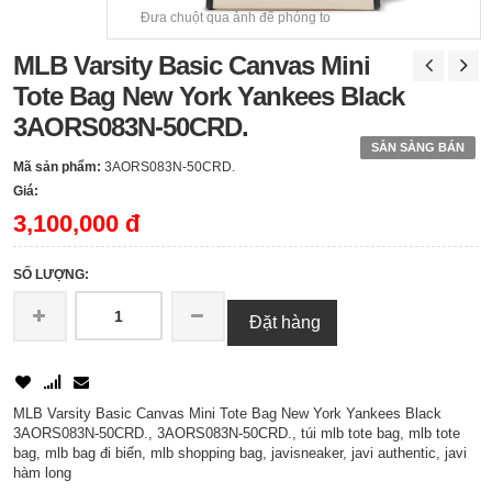
Đưa chuột qua ảnh để phóng to
MLB Varsity Basic Canvas Mini
Tote Bag New York Yankees Black
3AORS083N-50CRD.
SẴN SÀNG BÁN
Mã sản phẩm:
3AORS083N-50CRD.
Giá:
3,100,000 đ
SỐ LƯỢNG:
Đặt hàng
MLB Varsity Basic Canvas Mini Tote Bag New York Yankees Black
3AORS083N-50CRD., 3AORS083N-50CRD., túi mlb tote bag, mlb tote
bag, mlb bag đi biển, mlb shopping bag, javisneaker, javi authentic, javi
hàm long