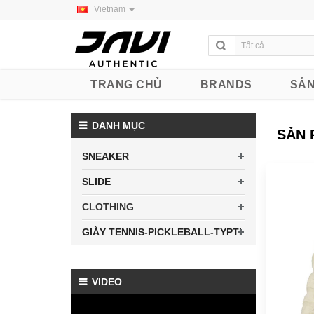
Vietnam
TRANG CHỦ
BRANDS
SẢN
DANH MỤC
SẢN 
SNEAKER
SLIDE
CLOTHING
GIÀY TENNIS-PICKLEBALL-TYPTI
VIDEO