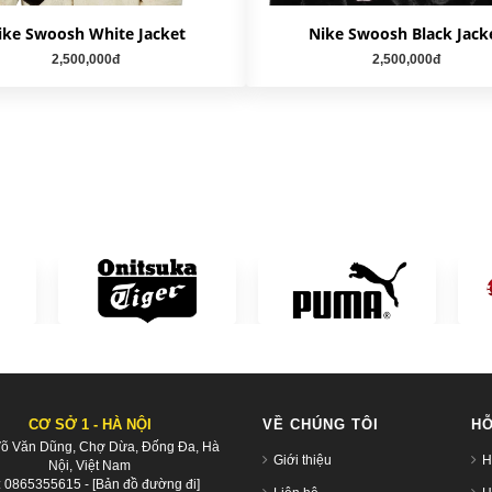
ike Swoosh White Jacket
Nike Swoosh Black Jack
2,500,000đ
2,500,000đ
CƠ SỞ 1 - HÀ NỘI
VỀ CHÚNG TÔI
HỖ
Võ Văn Dũng, Chợ Dừa, Đống Đa, Hà
Giới thiệu
H
Nội, Việt Nam
:
0865355615
-
[Bản đồ đường đi]