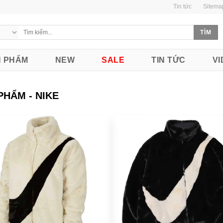
Tin tức
Sitema
 PHẨM
NEW
SALE
TIN TỨC
VI
PHẨM - NIKE