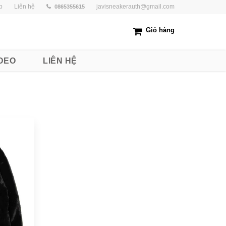
p
Liên hệ
javisneakerauth@gmail.com
0865355615
Giỏ hàng
DEO
LIÊN HỆ