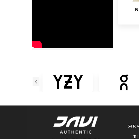
N
54 P. 
Tel