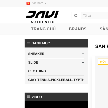
Vietnam
TRANG CHỦ
BRANDS
SẢN
DANH MỤC
SẢN 
SNEAKER
MỚI
SLIDE
CLOTHING
GIÀY TENNIS-PICKLEBALL-TYPTI
VIDEO