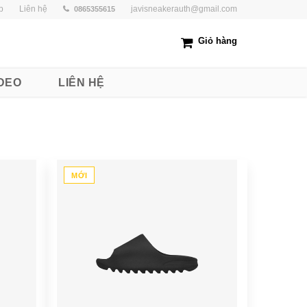
p
Liên hệ
javisneakerauth@gmail.com
0865355615
Giỏ hàng
DEO
LIÊN HỆ
MỚI