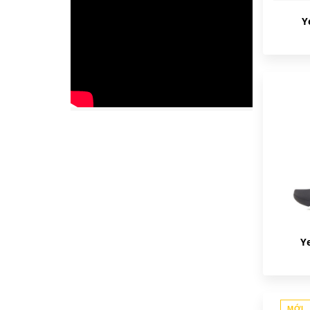
Y
Y
MỚI