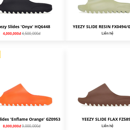
ezy Slides 'Onyx' HQ6448
YEEZY SLIDE RESIN FX0494/
4,500,000đ
Liên hệ
4,000,000đ
lides 'Enflame Orange' GZ0953
YEEZY SLIDE FLAX FZ58
9,000,000đ
Liên hệ
8,000,000đ