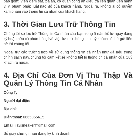
bao gồm: Viện kiểm sát, tòa án, cơ quan công an điều tra liên quan đến hành
vi vi phạm pháp luật nào đó của khách hàng. Ngoài ra, không ai có quyền
xâm phạm vào thông tin cá nhân của khách hàng.
3. Thời Gian Lưu Trữ Thông Tin
Chúng tôi sẽ lưu trữ Thông tin Cá nhân của bạn trong 5 năm kể từ ngày đăng
ký hoặc nếu có phản hồi gì về việc lưu trữ thông tin, quý khách có thể gửi liên
hệ tới chúng tôi.
Ngoại trừ các trường hợp về sử dụng thông tin cá nhân như đã nêu trong
chính sách này, chúng tôi cam kết sẽ không tiết lộ thông tin cá nhân của Quý
khách ra ngoài.
4. Địa Chỉ Của Đơn Vị Thu Thập Và
Quản Lý Thông Tin Cá Nhân
Công Ty
Người đại diện:
Địa chỉ:
Điện thoại:
0865355615
Email:
javisneaker@gmail.com
Số giấy chứng nhận đăng ký kinh doanh: