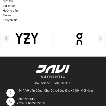
Giới thiệu
Tài khoản
Hướng dẫn
Tin tức
Khuyến mãi
JAVI SNEAKER AUTHENTIC
54 P. Võ Văn Dũng, Chợ Dừa, Đống Đa, Hà Nội, Việt Nam
0865355615
- CSKH:
0865355615