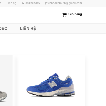
p
Liên hệ
javisneakerauth@gmail.com
0865355615
Giỏ hàng
DEO
LIÊN HỆ