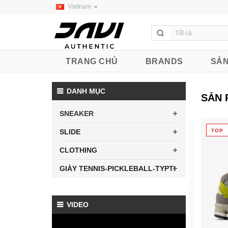
Vietnam
TRANG CHỦ
BRANDS
SẢN
DANH MỤC
SẢN 
SNEAKER
SLIDE
TOP
CLOTHING
GIÀY TENNIS-PICKLEBALL-TYPTI
VIDEO