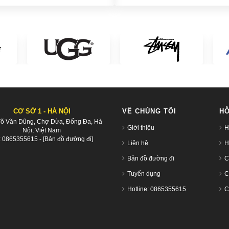
CƠ SỞ 1 - HÀ NỘI
VỀ CHÚNG TÔI
HỖ
Võ Văn Dũng, Chợ Dừa, Đống Đa, Hà
Giới thiệu
H
Nội, Việt Nam
:
0865355615
-
[Bản đồ đường đi]
Liên hệ
H
Bản đồ đường đi
C
Tuyển dụng
C
Hotline: 0865355615
C