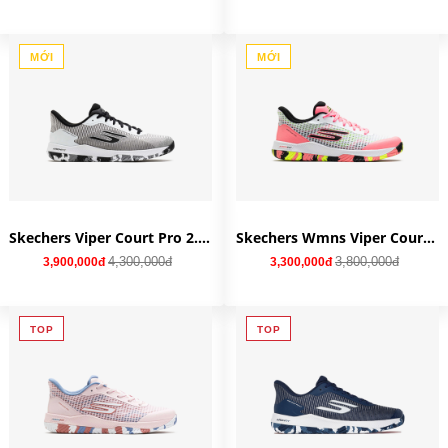
MỚI
MỚI
Skechers Viper Court Pro 2.0 'White Black' 246109-WBK
Skechers Wmns Viper Court Pro 'White Multi' 172069-WMLT
4,300,000đ
3,800,000đ
3,900,000đ
3,300,000đ
TOP
TOP