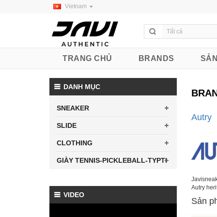
Vietnam
TRANG CHỦ
BRANDS
SẢN
DANH MỤC
BRA
SNEAKER
Autry
SLIDE
CLOTHING
GIÀY TENNIS-PICKLEBALL-TYPTI
Javisneake
Autry heri
VIDEO
Sản ph