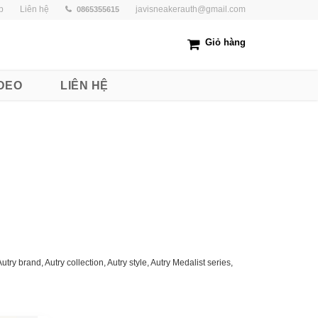
p
Liên hệ
javisneakerauth@gmail.com
0865355615
Giỏ hàng
DEO
LIÊN HỆ
ry brand, Autry collection, Autry style, Autry Medalist series,