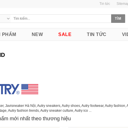
Tin tức
Sitema
 PHẨM
NEW
SALE
TIN TỨC
VI
ND
r, Javisneaker Hà Nội, Autry sneakers, Autry shoes, Autry footwear, Autry fashion, Aut
tage, Autry fashion trends, Autry sneaker culture, Autry ico ...
ẩm mới nhất theo thương hiệu