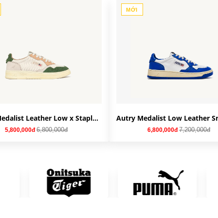
MỚI
Autry Medalist Leather Low x Staple 'White Green Orange' AVLW-STA1
6,800,000đ
7,200,000đ
5,800,000đ
6,800,000đ