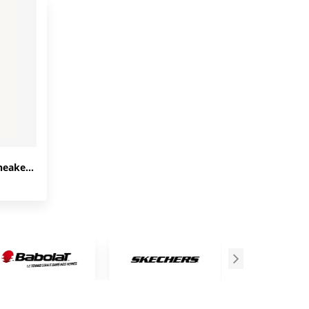
Autry Medalist Low Leather Sneakers 'white Prince Blue' AULM-WB15