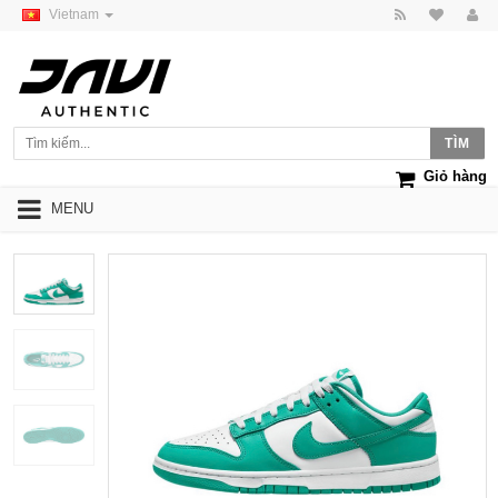
Vietnam
Giỏ hàng
MENU