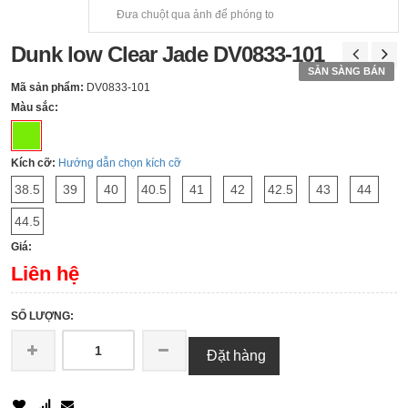
Đưa chuột qua ảnh để phóng to
Dunk low Clear Jade DV0833-101
SẴN SÀNG BÁN
Mã sản phẩm:
DV0833-101
Màu sắc:
Kích cỡ:
Hướng dẫn chọn kích cỡ
38.5
39
40
40.5
41
42
42.5
43
44
44.5
Giá:
Liên hệ
SỐ LƯỢNG:
Đặt hàng