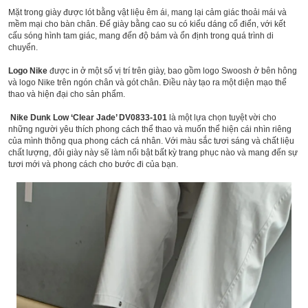
Mặt trong giày được lót bằng vật liệu êm ái, mang lại cảm giác thoải mái và
mềm mại cho bàn chân. Đế giày bằng cao su có kiểu dáng cổ điển, với kết
cấu sóng hình tam giác, mang đến độ bám và ổn định trong quá trình di
chuyển.
Logo Nike
được in ở một số vị trí trên giày, bao gồm logo Swoosh ở bên hông
và logo Nike trên ngón chân và gót chân. Điều này tạo ra một diện mạo thể
thao và hiện đại cho sản phẩm.
Nike Dunk Low ‘Clear Jade’ DV0833-101
là một lựa chọn tuyệt vời cho
những người yêu thích phong cách thể thao và muốn thể hiện cái nhìn riêng
của mình thông qua phong cách cá nhân. Với màu sắc tươi sáng và chất liệu
chất lượng, đôi giày này sẽ làm nổi bật bất kỳ trang phục nào và mang đến sự
tươi mới và phong cách cho bước đi của bạn.