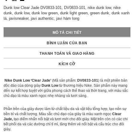
Dunk low Clear Jade DV0833-101, DV0833-101, nike dunk low, nike
dunk, dunk low, dunk low green, dunk light green, green dunk, dunk xanh
lá, javisneaker, javi authentic, javi hàm long
MÔ TẢ CHI TIẾT
BÌNH LUẬN CỦA BẠN
THANH TOÁN VÀ GIAO HÀNG
KÍCH CỠ
Nike Dunk Low ‘Clear Jade’
(Mã sản phẩm:
DV0833-101
) là một phiên bản
độc đáo của dòng giày
Dunk Low
từ thương hiệu Nike. Sản phẩm này mang
đến sự kết hợp tuyệt vời giữa phong cách thể thao và thời trang, với màu sắc
chủ đạo là màu xanh ngọc nhẹ nhàng và tươi sáng.
Phần trên của giày được làm từ chất liệu da và vật liệu tổng hợp, tạo nên sự
bền bỉ và chất lượng. Màu sắc chủ đạo của giày là màu xanh ngọc
Clear
Jade,
tạo điểm nhấn nổi bật và tươi mới cho đôi giày. Mặt trên còn có các chi
tiết phối da và các đường chỉ tỉ mỉ, tăng thêm vẻ nổi bật và cấu trúc cho đôi
giày.