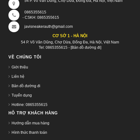
54 P. Võ Văn Dũng, Chợ Dừa, Đống Đa, Hà Nội, Việt Nam
0865355615
- CSKH:
0865355615
javisneakerauth@gmail.com
CƠ SỞ 1 - HÀ NỘI
54 P. Võ Văn Dũng, Chợ Dừa, Đống Đa, Hà Nội, Việt Nam
Tel:
0865355615
-
[Bản đồ đường đi]
VỀ CHÚNG TÔI
Giới thiệu
Liên hệ
Bản đồ đường đi
Tuyển dụng
Hotline: 0865355615
HỖ TRỢ KHÁCH HÀNG
Hướng dẫn mua hàng
Hình thức thanh toán