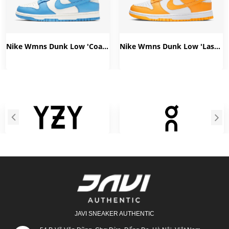
Nike Wmns Dunk Low 'Coast' DD1503-100
Nike Wmns Dunk Low 'Laser Orange' DD1503-800
JAVI SNEAKER AUTHENTIC