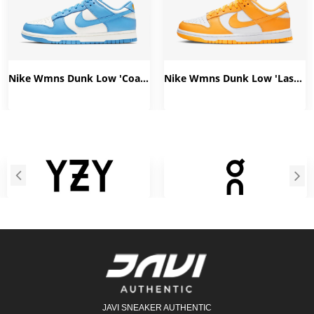
Nike Wmns Dunk Low 'Coast' DD1503-100
Nike Wmns Dunk Low 'Laser Orange' DD1503-800
JAVI SNEAKER AUTHENTIC