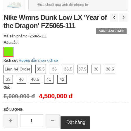
Đưa chuột qua ảnh để phóng to
Nike Wmns Dunk Low LX 'Year of
the Dragon' FZ5065-111
SẴN SÀNG BÁN
Mã sản phẩm:
FZ5065-111
Màu sắc:
Kích cỡ:
Hướng dẫn chọn kích cỡ
Liên hệ Order
35.5
36
36.5
37.5
38
38.5
39
40
40.5
41
42
Giá:
4,500,000 đ
5,000,000 đ
SỐ LƯỢNG:
Đặt hàng