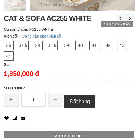
Đưa chuột qua ảnh để phóng to
CAT & SOFA AC255 WHITE
SẴN SÀNG BÁN
Mã sản phẩm:
AC255 WHITE
Kích cỡ:
Hướng dẫn chọn kích cỡ
36
37.5
38
38.5
39
40
41
42
43
44
Giá:
1,850,000 đ
SỐ LƯỢNG:
Đặt hàng
MÔ TẢ CHI TIẾT