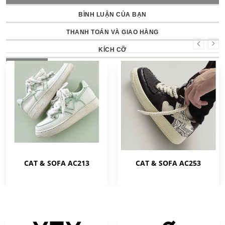
BÌNH LUẬN CỦA BẠN
THANH TOÁN VÀ GIAO HÀNG
KÍCH CỠ
NỔI BẬT
CAT & SOFA AC213
CAT & SOFA AC253