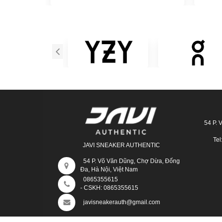
54 P. 
Tel
JAVI SNEAKER AUTHENTIC
54 P. Võ Văn Dũng, Chợ Dừa, Đống
Đa, Hà Nội, Việt Nam
0865355615
- CSKH:
0865355615
javisneakerauth@gmail.com