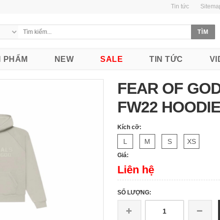
Tin tức
Sitema
 PHẨM
NEW
SALE
TIN TỨC
VI
FEAR OF GOD
FW22 HOODI
Kích cỡ:
L
M
S
XS
Giá:
Liên hệ
SỐ LƯỢNG: