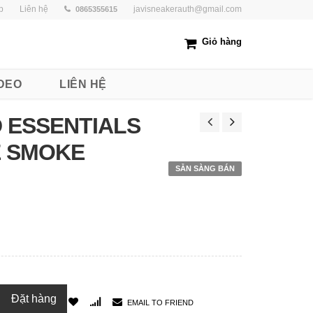
p
Liên hệ
javisneakerauth@gmail.com
0865355615
Giỏ hàng
DEO
LIÊN HỆ
 ESSENTIALS
E SMOKE
SẴN SÀNG BÁN
Đặt hàng
EMAIL TO FRIEND