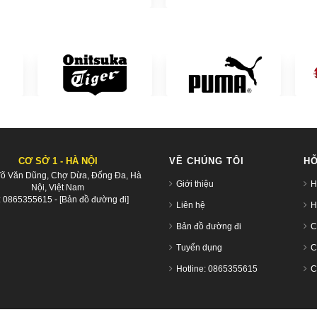
CƠ SỞ 1 - HÀ NỘI
VỀ CHÚNG TÔI
HỖ
Võ Văn Dũng, Chợ Dừa, Đống Đa, Hà
Giới thiệu
H
Nội, Việt Nam
:
0865355615
-
[Bản đồ đường đi]
Liên hệ
H
Bản đồ đường đi
C
Tuyển dụng
C
Hotline: 0865355615
C