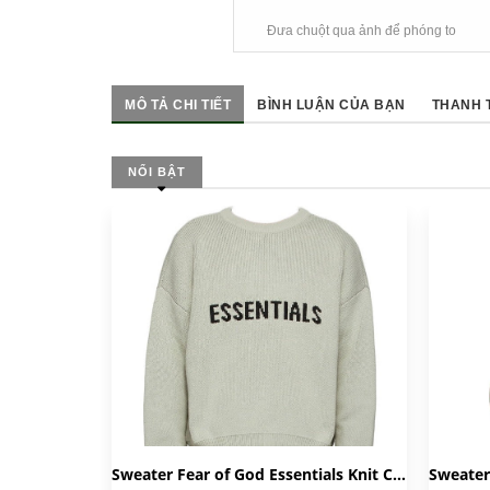
Đưa chuột qua ảnh để phóng to
MÔ TẢ CHI TIẾT
BÌNH LUẬN CỦA BẠN
THANH 
NỔI BẬT
Sweater Fear of God Essentials Knit Concrete