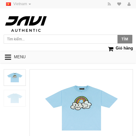
Vietnam
Giỏ hàng
MENU