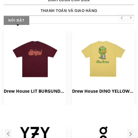
BÌNH LUẬN CỦA BẠN
THANH TOÁN VÀ GIAO HÀNG
NỔI BẬT
Drew House LIT BURGUNDY TEE
Drew House DINO YELLOW TEE