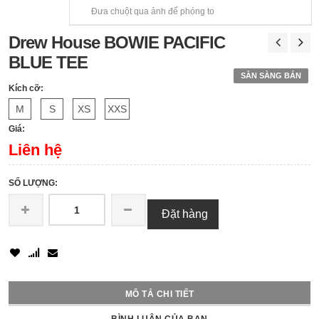
Đưa chuột qua ảnh để phóng to
Drew House BOWIE PACIFIC
BLUE TEE
SẴN SÀNG BÁN
Kích cỡ:
M
S
XS
XXS
Giá:
Liên hệ
SỐ LƯỢNG:
Đặt hàng
MÔ TẢ CHI TIẾT