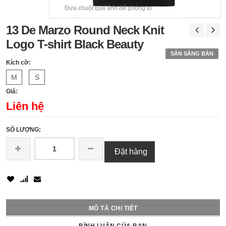
Đưa chuột qua ảnh để phóng to
13 De Marzo Round Neck Knit
Logo T-shirt Black Beauty
SẴN SÀNG BÁN
Kích cỡ:
M
S
Giá:
Liên hệ
SỐ LƯỢNG:
Đặt hàng
MÔ TẢ CHI TIẾT