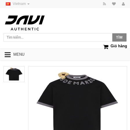
Vietnam
Giỏ hàng
MENU