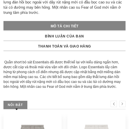
lưng đàn hồi bọc ngoài với dây rút nặng mới có đầu bọc cao su và các
túi có đường may bên hông. Một nhãn cao su Fear of God mới nằm ở
trung tâm phía trước.
MÔ TẢ CHI TIẾT
BÌNH LUẬN CỦA BẠN
THANH TOÁN VÀ GIAO HÀNG
Quần short bó sát Essentials đã được thiết kế lại với kiểu dáng ngắn hơn,
được cắt cúp và thoải mái vừa vặn với đôi chân. Logo Essentials lấy cảm
hứng từ phong cách cổ điển nhưng đã được cập nhật bằng một miếng dán
mềm mại bằng cao su. Các chi tiết bổ sung bao gồm dây thắt lưng đàn hồi
bọc ngoài với dây rút nặng mới có đầu bọc cao su và các túi có đường may
bên hông. Một nhãn cao su Fear of God mới nằm ở trung tâm phía trước.
NỔI BẬT