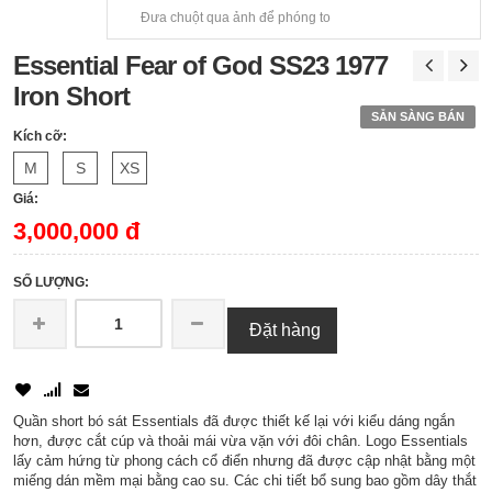
Đưa chuột qua ảnh để phóng to
Essential Fear of God SS23 1977
Iron Short
SẴN SÀNG BÁN
Kích cỡ:
M
S
XS
Giá:
3,000,000 đ
SỐ LƯỢNG:
Đặt hàng
Quần short bó sát Essentials đã được thiết kế lại với kiểu dáng ngắn
hơn, được cắt cúp và thoải mái vừa vặn với đôi chân. Logo Essentials
lấy cảm hứng từ phong cách cổ điển nhưng đã được cập nhật bằng một
miếng dán mềm mại bằng cao su. Các chi tiết bổ sung bao gồm dây thắt