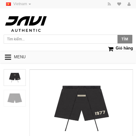
Vietnam
Giỏ hàng
MENU