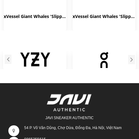
xVessel Giant Whales 'Slippers Black' S23X11B
xVessel Giant Whales 'Slippers White' S23X11W
JAVI SNEAKER AUTHENTIC
54 P. Võ Văn Dũng, Chợ Dừa, Đống Đa, Hà Nội, Việt Nam