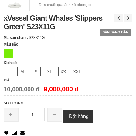
Đưa chuột qua ảnh để phóng to
xVessel Giant Whales 'Slippers
Green' S23X11G
SẴN SÀNG BÁN
Mã sản phẩm:
S23X11G
Màu sắc:
Kích cỡ:
L
M
S
XL
XS
XXL
Giá:
9,000,000 đ
10,000,000 đ
SỐ LƯỢNG:
Đặt hàng