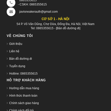
0865355615
- CSKH:
0865355615
javisneakerauth@gmail.com
CƠ SỞ 1 - HÀ NỘI
54 P. Võ Văn Dũng, Chợ Dừa, Đống Đa, Hà Nội, Việt Nam
Tel:
0865355615
-
[Bản đồ đường đi]
VỀ CHÚNG TÔI
Giới thiệu
Liên hệ
Bản đồ đường đi
Tuyển dụng
Hotline: 0865355615
HỖ TRỢ KHÁCH HÀNG
Hướng dẫn mua hàng
Hình thức thanh toán
Chính sách giao hàng
Chính sách đổi trả