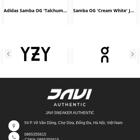
Adidas Samba OG 'Talchum Pack Scarlet' IG8905
Samba OG 'Cream White' JH5633
JAVI SNEAKER AUTHENTIC
54 P. Võ Văn Dũng, Chợ Dừa, Đống Đa, Hà Nội, Việt Nam
0865355615
- CSKH:
0865355615