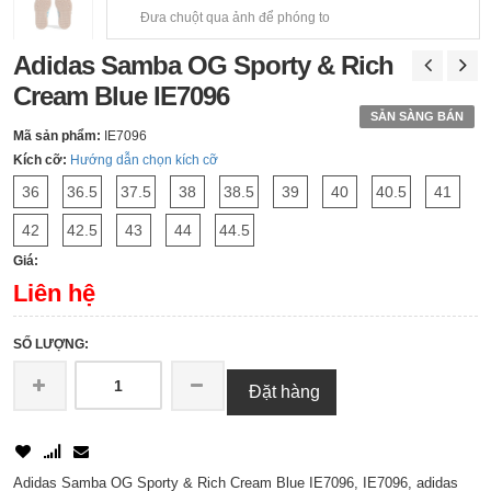
Đưa chuột qua ảnh để phóng to
Adidas Samba OG Sporty & Rich
Cream Blue IE7096
SẴN SÀNG BÁN
Mã sản phẩm:
IE7096
Kích cỡ:
Hướng dẫn chọn kích cỡ
36
36.5
37.5
38
38.5
39
40
40.5
41
42
42.5
43
44
44.5
Giá:
Liên hệ
SỐ LƯỢNG:
Đặt hàng
Adidas Samba OG Sporty & Rich Cream Blue IE7096, IE7096, adidas