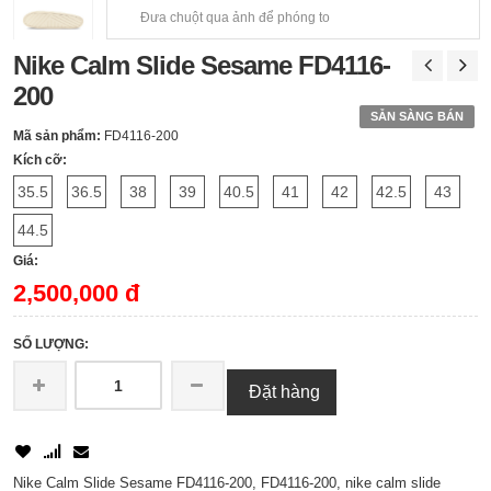
Đưa chuột qua ảnh để phóng to
Nike Calm Slide Sesame FD4116-
200
SẴN SÀNG BÁN
Mã sản phẩm:
FD4116-200
Kích cỡ:
35.5
36.5
38
39
40.5
41
42
42.5
43
44.5
Giá:
2,500,000 đ
SỐ LƯỢNG:
Đặt hàng
Nike Calm Slide Sesame FD4116-200, FD4116-200, nike calm slide