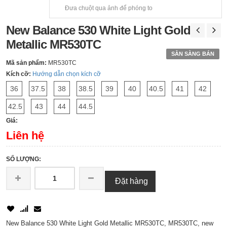
Đưa chuột qua ảnh để phóng to
New Balance 530 White Light Gold
Metallic MR530TC
SẴN SÀNG BÁN
Mã sản phẩm:
MR530TC
Kích cỡ:
Hướng dẫn chọn kích cỡ
36
37.5
38
38.5
39
40
40.5
41
42
42.5
43
44
44.5
Giá:
Liên hệ
SỐ LƯỢNG:
Đặt hàng
New Balance 530 White Light Gold Metallic MR530TC, MR530TC, new