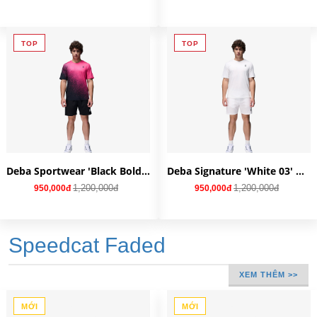
TOP
TOP
Deba Sportwear 'Black Bold Pink' AQ04BLP
Deba Signature 'White 03' AQ03W
1,200,000đ
1,200,000đ
950,000đ
950,000đ
Speedcat Faded
XEM THÊM >>
MỚI
MỚI