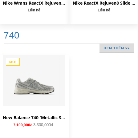
Nike Wmns ReactX Rejuven8 Slide 'Guava Ice' HV4484-800
Nike ReactX Rejuven8 Slide 'Triple Black' HV4479-001
Liên hệ
Liên hệ
740
XEM THÊM >>
MỚI
New Balance 740 'Metallic Silver' U740GC2
3,500,000đ
3,100,000đ