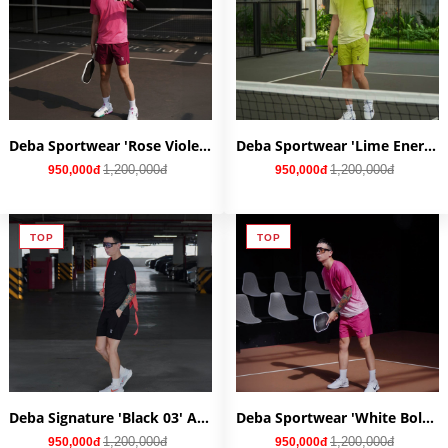
Deba Sportwear 'Rose Violet' AQ09PV
Deba Sportwear 'Lime Energy' AQ01GR
1,200,000đ
1,200,000đ
950,000đ
950,000đ
TOP
TOP
Deba Signature 'Black 03' AQ03BL
Deba Sportwear 'White Bold Pink' AQ04WP
1,200,000đ
1,200,000đ
950,000đ
950,000đ