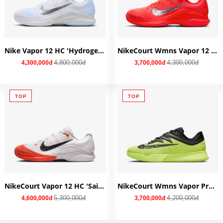
Nike Vapor 12 HC 'Hydrogen Blue' IR8316-401
NikeCourt Wmns Vapor 12 Premium 'Metallic Silver' HQ2595-600
4,800,000đ
4,300,000đ
4,300,000đ
3,700,000đ
TOP
TOP
NikeCourt Vapor 12 HC 'Sail Turf Orange' IB6555-100
NikeCourt Wmns Vapor Pro 3 HC 'Light Lemon Twist' IB6550-700
5,300,000đ
4,200,000đ
4,600,000đ
3,700,000đ