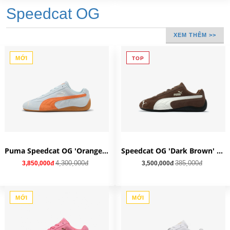
Speedcat OG
XEM THÊM >>
MỚI
TOP
Puma Speedcat OG 'Orange Glow' 398846-40
Speedcat OG 'Dark Brown' 406329-31
4,300,000đ
385,000đ
3,850,000đ
3,500,000đ
MỚI
MỚI