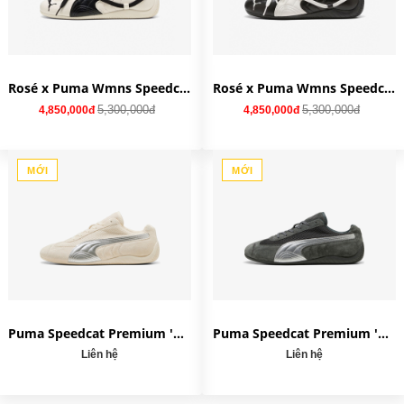
Rosé x Puma Wmns Speedcat Leather 'Warm White' 404390-01
Rosé x Puma Wmns Speedcat Premium 'Black' 404391-01
5,300,000đ
5,300,000đ
4,850,000đ
4,850,000đ
MỚI
MỚI
Puma Speedcat Premium 'Khaki Silver' 403902-01
Puma Speedcat Premium 'Matte Silver' 403902-03
Liên hệ
Liên hệ