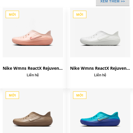
XEM THÊM >>
MỚI
MỚI
Nike Wmns ReactX Rejuven8 'Apricot Agate' HV5062-802
Nike Wmns ReactX Rejuven8 'Sail' HV5062-101
Liên hệ
Liên hệ
MỚI
MỚI