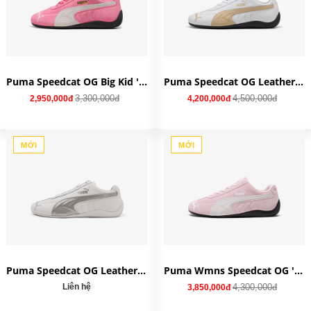
Puma Speedcat OG Big Kid 'Magic Rose' 401698-05
Puma Speedcat OG Leather 'White Toasted Almond' 401603-01
3,300,000đ
4,500,000đ
2,950,000đ
4,200,000đ
MỚI
MỚI
Puma Speedcat OG Leather 'White Silver' 401603-03
Puma Wmns Speedcat OG 'Whisp Of Pink' 400986-04
Liên hệ
4,300,000đ
3,850,000đ