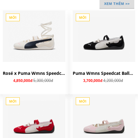
XEM THÊM >>
MỚI
MỚI
Rosé x Puma Wmns Speedcat Ballet SD 'White Black' 404395-01
Puma Wmns Speedcat Ballet SD 'Black White' 401287-06
5,300,000đ
4,200,000đ
4,850,000đ
3,700,000đ
MỚI
MỚI