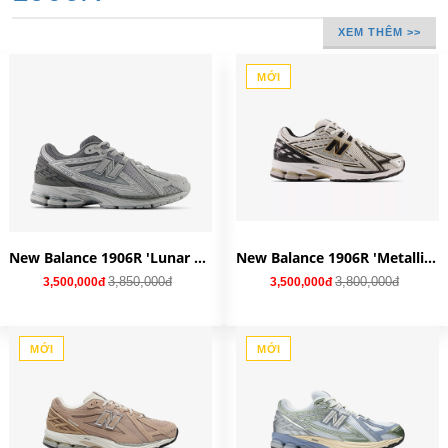
XEM THÊM >>
MỚI
New Balance 1906R 'Lunar New Year Harbor Grey' U1906RNY
New Balance 1906R 'Metallic Gold' M1906RA
3,850,000đ
3,800,000đ
3,500,000đ
3,500,000đ
MỚI
MỚI