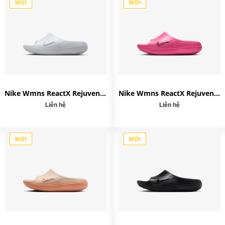
MỚI
MỚI
Nike Wmns ReactX Rejuven8 Slide 'Silver' HV4484-002
Nike Wmns ReactX Rejuven8 Slide 'Pinksicle' HV4484-600
Liên hệ
Liên hệ
MỚI
MỚI