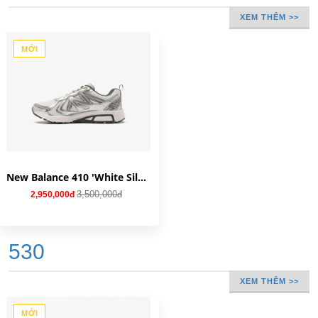
XEM THÊM >>
MỚI
New Balance 410 'White Silver' MT410KM5
3,500,000đ
2,950,000đ
530
XEM THÊM >>
MỚI