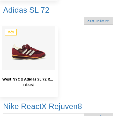
Adidas SL 72
XEM THÊM >>
MỚI
West NYC x Adidas SL 72 RS '85th Anniversary' JQ0989
Liên hệ
Nike ReactX Rejuven8