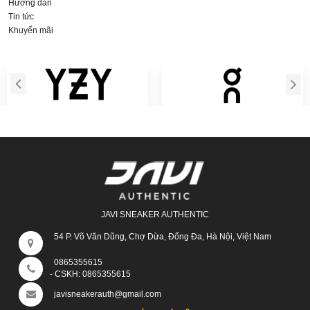
Hướng dẫn
Tin tức
Khuyến mãi
JAVI SNEAKER AUTHENTIC
54 P. Võ Văn Dũng, Chợ Dừa, Đống Đa, Hà Nội, Việt Nam
0865355615
- CSKH:
0865355615
javisneakerauth@gmail.com