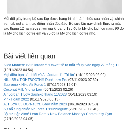
Mỗi đôi giày trong bộ sưu tập được trang trí hình ảnh thêu của nhân vật chính
trên tab gót chân, tạo điểm nhấn độc đáo. Bộ sưu tập này chính thức ra mắt
vào tháng 12 năm 2023, với giá khoảng 135 đô la Mỹ cho kích cỡ nam, 90 đô
la Mỹ cho kích cỡ trẻ em và 75 đô la Mỹ cho kích cỡ trẻ nhỏ.
Bài viết liên quan
A Ma Maniére x Air Jordan 5 “Dawn” sẽ ra mắt trở lại vào ngày 27 tháng 11
(19/11/2023 04:54)
Mọi điều bạn cần biết về Air Jordan 11 “Tri ân”
(14/11/2023 03:02)
Nike SB x TIGHTBOOTH®︎ Dunk Low Pro
(07/11/2023 07:32)
Supreme x Nike Air Force 1
(07/11/2023 12:01)
Coconut Milk Mid và Low
(06/11/2023 02:26)
Air Jordan 1 Low Sashiko tháng 11/2023
(05/11/2023 03:19)
Pink Foam 2022
(01/11/2023 03:13)
AJ1 Low '85 OG 'Neutral Grey' năm 2023
(30/10/2023 07:58)
Sự nổ tung chiếc Air Force 1 'Bubblegum'
(29/10/2023 08:40)
Bộ sưu tập Aimé Leon Dore x New Balance Masaryk Community Gym
(27/10/2023 04:05)